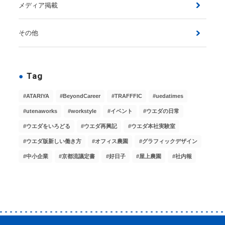
メディア掲載
その他
Tag
ATARIYA
BeyondCareer
TRAFFFIC
uedatimes
utenaworks
workstyle
イベント
ウエダの日常
ウエダをいろどる
ウエダ再興記
ウエダ本社実験室
ウエダ版新しい働き方
オフィス農園
グラフィックデザイン
中小企業
京都流議定書
好日子
屋上農園
社内報