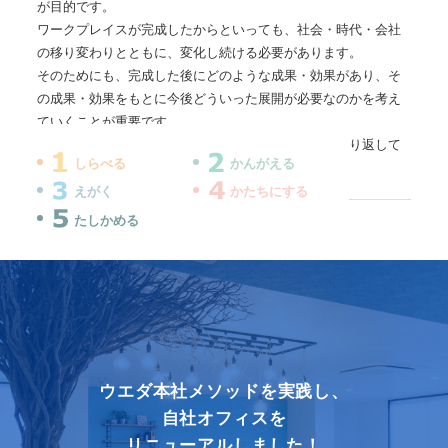
が目的です。
ワークプレイスが完成したからといっても、社会・時代・会社
の移り変わりとともに、変化し続ける必要があります。
そのためにも、完成した後にどのような成果・効果があり、そ
の成果・効果をもとに今後どういった展開が必要なのかを考え
ていくことが重要です。
会社を成長させるためには、こういったプロセスを繰り返して
しらべる
かんがえる
いくことが大切になります。
えがく
かたちにする
たしかめる
ウエダ本社メソッドを実践し、
自社オフィスを
リニューアルしました！