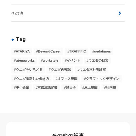
その他
Tag
ATARIYA
BeyondCareer
TRAFFFIC
uedatimes
utenaworks
workstyle
イベント
ウエダの日常
ウエダをいろどる
ウエダ再興記
ウエダ本社実験室
ウエダ版新しい働き方
オフィス農園
グラフィックデザイン
中小企業
京都流議定書
好日子
屋上農園
社内報
その他の記事