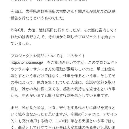
今回は、岩手県遠野事務所の吉野さんと関さんが現地での活動
報告を行なうというものでした。
昨年6月、大槌、陸前高田に行きましたが、その際に案内してく
れたのは吉野さんで、その頃から刺し子プロジェクトは始まっ
ていました。
プロジェクトや商品については、このサイト
http://tomotsuna.jp/
をご覧頂きたいですが、このプロジェクト
やテラルネッサンスさんの活動が素晴らしいのは、単にお金を
落とすという事だけではなく、仕事を作るという事、そしてそ
の事によって、気力を無くしていた人達に、会話や笑顔を取り
戻し、誰かの為に役に立てる、感謝の気持ちを返せるという事
から、生きがいまでも取り戻す役割を果たしている事です。
まだ、私が見た頃は、正直、寄付をする代わりに商品を買うと
いう域を出なかったと思いますが、今回のTシャツは、デザイン
的にも充分通用する物で、この様に単なる支援という事ではな
く、商品として仕立てられた事は大変意味のある事だと思いま