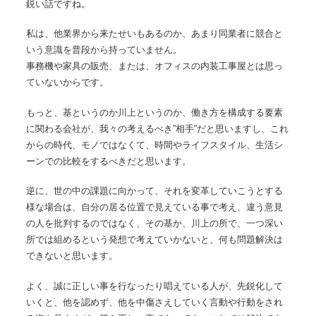
鋭い話ですね。
私は、他業界から来たせいもあるのか、あまり同業者に競合と
いう意識を普段から持っていません。
事務機や家具の販売、または、オフィスの内装工事屋とは思っ
ていないからです。
もっと、基というのか川上というのか、働き方を構成する要素
に関わる会社が、我々の考えるべき”相手”だと思いますし、これ
からの時代、モノではなくて、時間やライフスタイル、生活シ
ーンでの比較をするべきだと思います。
逆に、世の中の課題に向かって、それを変革していこうとする
様な場合は、自分の居る位置で見えている事で考え、違う意見
の人を批判するのではなく、その基か、川上の所で、一つ深い
所では組めるという発想で考えていかないと、何も問題解決は
できないと思います。
よく、誠に正しい事を行なったり唱えている人が、先鋭化して
いくと、他を認めず、他を中傷さえしていく言動や行動をされ