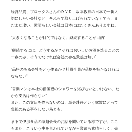
経営品質、ブロックスさんのＤＶＤ、坂本教授の日本で一番大
切にしたい会社など、それらで取り上げられていなくても、ま
だまだ凄い、素晴らしい会社は日本にはたくさんありますね。
”大きくなることが目的ではなく、継続することが目的”
”継続するには、どうするか？それはおいしいお酒を造ることの
一点のみ、そうでなければ会社の存在意義は無い”
”品格のある会社をどう作るか？社員全員が品格を持たなければ
ならない”
”営業マンは本社の価値観のシャワーを浴びないといけない、だ
から支店は作らない”
また、この支店を作らないのは、単身赴任という家族にとって
負担のある事をしない為とも。
まるで伊那食品の塚越会長のお話を聞いている様ですが、ここ
もまた、こういう事を言われていながら業績も素晴らしく、売