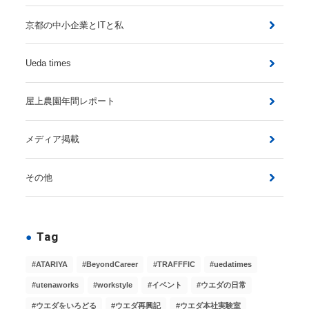
京都の中小企業とITと私
Ueda times
屋上農園年間レポート
メディア掲載
その他
Tag
ATARIYA
BeyondCareer
TRAFFFIC
uedatimes
utenaworks
workstyle
イベント
ウエダの日常
ウエダをいろどる
ウエダ再興記
ウエダ本社実験室