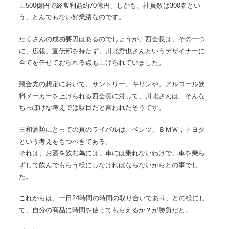
上500億円で経常利益約70億円、しかも、社員数は300名とい
う、とんでもない好業績なのです。
たくさんの成功要因はあるのでしょうが、西会長は、その一つ
に、広報、宣伝部を持たず、川北秀也さんというデザイナーに
全てを任せておられる点も上げられていました。
競合先の想定において、サントリー、キリンや、アルコール飲
料メーカーを上げられる西会長に対して、川北さんは、そんな
ちっぽけな考えでは駄目だと言われたそうです。
三和酒類にとっての真のライバルは、ベンツ、ＢＭＷ，トヨタ
という考えをもつべきである。
それは、お酒を飲む為には、車には乗れないわけで、車を乗ら
ずして飲んでもらう様にしなければならないからとの事でし
た。
これからは、一日24時間の時間の取り合いであり、どの様にし
て、自分の商品に時間を使ってもらえるか？が勝負だと。