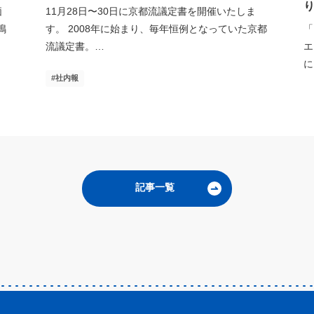
価
11月28日〜30日に京都流議定書を開催いたしま
鳴
す。 2008年に始まり、毎年恒例となっていた京都
「
流議定書。…
エ
に
社内報
記事一覧