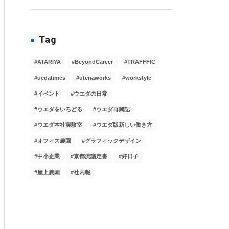
Tag
ATARIYA
BeyondCareer
TRAFFFIC
uedatimes
utenaworks
workstyle
イベント
ウエダの日常
ウエダをいろどる
ウエダ再興記
ウエダ本社実験室
ウエダ版新しい働き方
オフィス農園
グラフィックデザイン
中小企業
京都流議定書
好日子
屋上農園
社内報