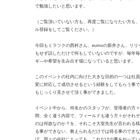
で勉強したいと思います。
（ご覧頂いていない方も、再度ご覧になりたい方も、随時
ル登録をしてご覧ください。）
今回もミラツクの西村さん、eumoの新井さん、リ
もせず話しただけで何もしていないのですが、毎年毎
ギ―や希望を生み出す場になっていると思います。
このイベントの社内に向けた大きな目的の一つは社員
変に対応して成功させるという経験をしてもらう事で
もじっくり見させて頂く事ができました。
イベント中から、何名かのスタッフが、登壇者の方々
間、全く違う内容で、フィールドも違う方々がそれぞ
のは何故なのか？を、それこそ大室先生が言われる様
る事ができない、教えられるだけでは得る事のできな
ば、我々の会社にとっても、これだけの事をやってい