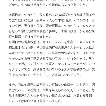
どから、やっぱりそうかという確信にもなった週でした。
水曜日は、午後から、役を務めている盛和塾と京都経済同友会
で立て続けに会議、夜東京へ入って木曜日はいくつかのミーテ
ィング後、夜京都へ戻り、翌金曜日は、午後からＫＹＯＣＡで
行なって頂いた経営実践塾に参加し、土曜日は朝一から再び東
京へ日帰りで行ってきました。
金曜日の経営実践塾は、元ＪＣメンバーを中心に、全国から京
都に集まられた際、その師匠的存在の鬼澤さんを中心に人見さ
んがコーディネートされている経営の勉強会ですが、ＪＣでは
なかった私も毎年参加させて頂いており、それを今回は、ＫＹ
ＯＣＡで行なって頂くという事と、ゲストスピーカーが、いつ
もクオリアでご一緒させて頂いている京大大学院教授の山口先
生であったので、何としても、と参加したのでした。
多分、特に他府県の経営者はご存知ない山口先生のお話と、図
抜けたバランス感覚は、衝撃を与えられるであろうことと、尊
敬する鬼澤さんとのあり得ない組み合わせは、両者を知る我々
にとっては面白い事は見えていました。