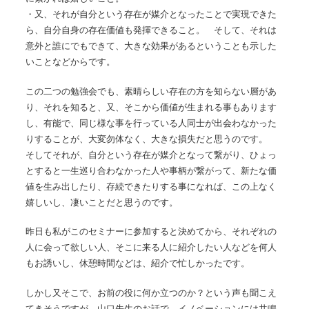
・又、それが自分という存在が媒介となったことで実現できた
ら、自分自身の存在価値も発揮できること。 そして、それは
意外と誰にでもできて、大きな効果があるということも示した
いことなどからです。
この二つの勉強会でも、素晴らしい存在の方を知らない層があ
り、それを知ると、又、そこから価値が生まれる事もあります
し、有能で、同じ様な事を行っている人同士が出会わなかった
りすることが、大変勿体なく、大きな損失だと思うのです。
そしてそれが、自分という存在が媒介となって繋がり、ひょっ
とすると一生巡り合わなかった人や事柄が繋がって、新たな価
値を生み出したり、存続できたりする事になれば、この上なく
嬉しいし、凄いことだと思うのです。
昨日も私がこのセミナーに参加すると決めてから、それぞれの
人に会って欲しい人、そこに来る人に紹介したい人などを何人
もお誘いし、休憩時間などは、紹介で忙しかったです。
しかし又そこで、お前の役に何か立つのか？という声も聞こえ
てきそうですが、山口先生のお話で、イノベーションには共鳴