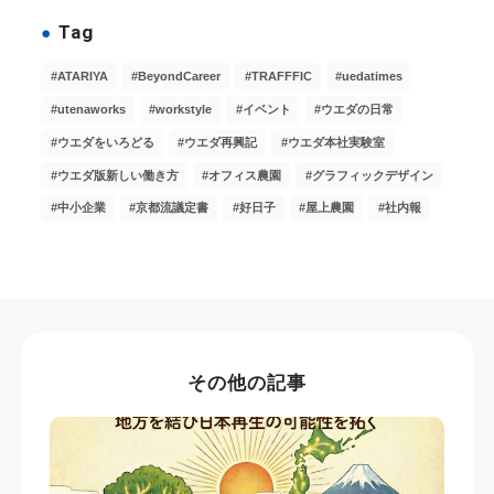
Tag
ATARIYA
BeyondCareer
TRAFFFIC
uedatimes
utenaworks
workstyle
イベント
ウエダの日常
ウエダをいろどる
ウエダ再興記
ウエダ本社実験室
ウエダ版新しい働き方
オフィス農園
グラフィックデザイン
中小企業
京都流議定書
好日子
屋上農園
社内報
その他の記事