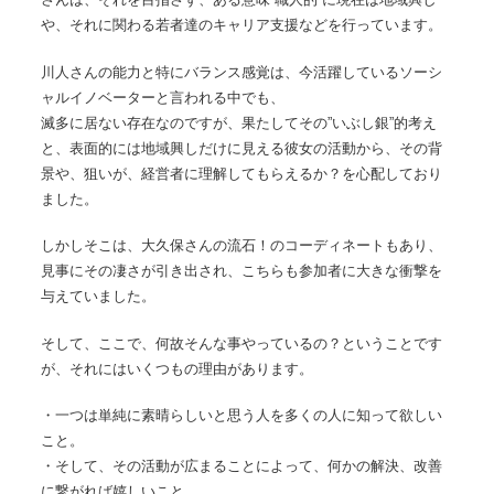
や、それに関わる若者達のキャリア支援などを行っています。
川人さんの能力と特にバランス感覚は、今活躍しているソーシ
ャルイノベーターと言われる中でも、
滅多に居ない存在なのですが、果たしてその”いぶし銀”的考え
と、表面的には地域興しだけに見える彼女の活動から、その背
景や、狙いが、経営者に理解してもらえるか？を心配しており
ました。
しかしそこは、大久保さんの流石！のコーディネートもあり、
見事にその凄さが引き出され、こちらも参加者に大きな衝撃を
与えていました。
そして、ここで、何故そんな事やっているの？ということです
が、それにはいくつもの理由があります。
・一つは単純に素晴らしいと思う人を多くの人に知って欲しい
こと。
・そして、その活動が広まることによって、何かの解決、改善
に繋がれば嬉しいこと。