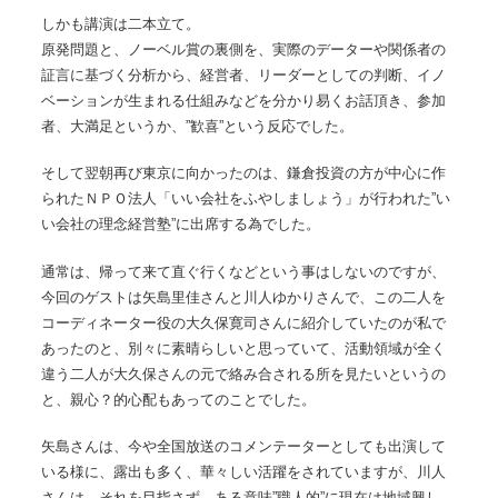
しかも講演は二本立て。
原発問題と、ノーベル賞の裏側を、実際のデーターや関係者の
証言に基づく分析から、経営者、リーダーとしての判断、イノ
ベーションが生まれる仕組みなどを分かり易くお話頂き、参加
者、大満足というか、”歓喜”という反応でした。
そして翌朝再び東京に向かったのは、鎌倉投資の方が中心に作
られたＮＰＯ法人「いい会社をふやしましょう」が行われた”い
い会社の理念経営塾”に出席する為でした。
通常は、帰って来て直ぐ行くなどという事はしないのですが、
今回のゲストは矢島里佳さんと川人ゆかりさんで、この二人を
コーディネーター役の大久保寛司さんに紹介していたのが私で
あったのと、別々に素晴らしいと思っていて、活動領域が全く
違う二人が大久保さんの元で絡み合される所を見たいというの
と、親心？的心配もあってのことでした。
矢島さんは、今や全国放送のコメンテーターとしても出演して
いる様に、露出も多く、華々しい活躍をされていますが、川人
さんは、それを目指さず、ある意味”職人的”に現在は地域興し