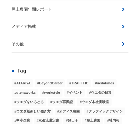
屋上農園年間レポート
メディア掲載
その他
Tag
ATARIYA
BeyondCareer
TRAFFFIC
uedatimes
utenaworks
workstyle
イベント
ウエダの日常
ウエダをいろどる
ウエダ再興記
ウエダ本社実験室
ウエダ版新しい働き方
オフィス農園
グラフィックデザイン
中小企業
京都流議定書
好日子
屋上農園
社内報