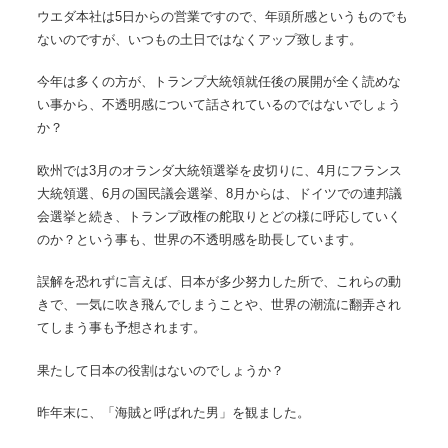
ウエダ本社は5日からの営業ですので、年頭所感というものでも
ないのですが、いつもの土日ではなくアップ致します。
今年は多くの方が、トランプ大統領就任後の展開が全く読めな
い事から、不透明感について話されているのではないでしょう
か？
欧州では3月のオランダ大統領選挙を皮切りに、4月にフランス
大統領選、6月の国民議会選挙、8月からは、ドイツでの連邦議
会選挙と続き、トランプ政権の舵取りとどの様に呼応していく
のか？という事も、世界の不透明感を助長しています。
誤解を恐れずに言えば、日本が多少努力した所で、これらの動
きで、一気に吹き飛んでしまうことや、世界の潮流に翻弄され
てしまう事も予想されます。
果たして日本の役割はないのでしょうか？
昨年末に、「海賊と呼ばれた男」を観ました。