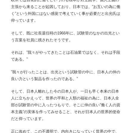
主張から来ることが起因しており、日本では、”お互いの為に働
く”という外国にはない感覚で考えていく事が必要だと出光氏は
仰っています。
そして、既に社長退任時の1966年に、試験管のなかの出光とい
う言葉を社員に残されたそうです。
それは、”我々がやってきたことは石油業ではなく、それは手段
である。”
”我々が行ったことは、出光という試験管の中に、日本人の仲の
良い力という製品を作ったのである。”
そして、日本人離れした今の日本人が、一日も早く本来の日本
人に立ちかえって、世界の平和と人類の福祉の為に、日本人全
部が試験管の中に入ったつもりで、そこに仲の良い”働く人の資
本主義”の実体を作ってみせること、それが日本人の世界的使命
だと仰っています。
正に改めて、この不透明で、内向きになっていく世界の中で、