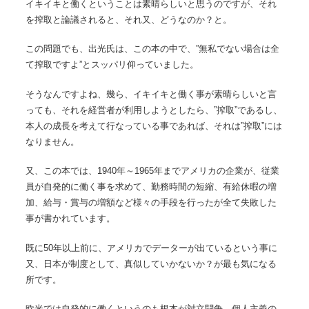
イキイキと働くということは素晴らしいと思うのですが、それ
を搾取と論議されると、それ又、どうなのか？と。
この問題でも、出光氏は、この本の中で、”無私でない場合は全
て搾取ですよ”とスッパリ仰っていました。
そうなんですよね、幾ら、イキイキと働く事が素晴らしいと言
っても、それを経営者が利用しようとしたら、”搾取”であるし、
本人の成長を考えて行なっている事であれば、それは”搾取”には
なりません。
又、この本では、1940年～1965年までアメリカの企業が、従業
員が自発的に働く事を求めて、勤務時間の短縮、有給休暇の増
加、給与・賞与の増額など様々の手段を行ったが全て失敗した
事が書かれています。
既に50年以上前に、アメリカでデーターが出ているという事に
又、日本が制度として、真似していかないか？が最も気になる
所です。
欧米では自発的に働くというのも根本が対立闘争、個人主義の