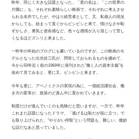
昨年、同じく大きな話題となった、「君の名は」「この世界の
片隅に」も、それぞれ素晴らしい映画で、それぞれに考えさせ
られる名作でしたが、やはり経営者として、又、私個人の現況
からしても、始まって直ぐからビシビシと来て、情けなさや恥
ずかしさ、勇気と使命感など、色々な感情が入り混じって苦し
くなるほどズシリと来ました。
一昨年の年始のブログにも書いているのですが、この映画のモ
デルとなった出光佐三氏が、問答しておられるものを纏めて、
今から50年近く前の1969年に発刊された”働く人の資本主義”を
改めて見てみると、更に又、ビシビシと来ます。
今年も更に、アベノミクスの実現の為に、一億総活躍社会、働
き方の変革が、政策のど真ん中に置かれていきます。
制度だけが進んでいくのも危険だと思いますが、一方で、昨年
これまた話題になったドラマ、「逃げるは恥だが役に立つ」で
も取り上げられた、”やりがい搾取”という問題も、難しい、微妙
な話だなあと思っていました。