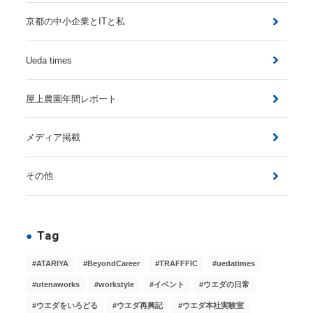
京都の中小企業とITと私
Ueda times
屋上農園年間レポート
メディア掲載
その他
Tag
ATARIYA
BeyondCareer
TRAFFFIC
uedatimes
utenaworks
workstyle
イベント
ウエダの日常
ウエダをいろどる
ウエダ再興記
ウエダ本社実験室