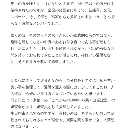
年上の方を呼ぶとキリがないとの事で、同い年以下の方だけを
招待されたのですが、全国の経営者に加えて、芸能界、文化、
スポーツ、そして何と、宮家からも参加されるという、とんで
もなく豪華なメンバーでした。
驚くのは、その方々とのお付き合いが形式的なものではなく、
趣味を通してなどの中身のあるお付き合いである事が感じら
れ、お二人とも、凄い会社を経営されながら、沢山の有効な時
間を持っておられてきたことが感じられ、格好いい還暦だな
と、その在り方を改めて尊敬しました。
５０代に突入して遅まきながら、自分自身もすぐに止めた方が
良い事を整理して、還暦を迎える際には、少しでもこのお二人
の様な、恰好いい在り方に近づいていきたいと思います。
同じ日には、京都市の「これからの1000年を紡ぐ企業認定」の
審査会があり、審査員として参加していました。
半日拘束されてるのですが、有難いのは、素晴らしい想いで活
動されておられる方々の理念や、展開を聞く事ができ、大変勉
強になりました。