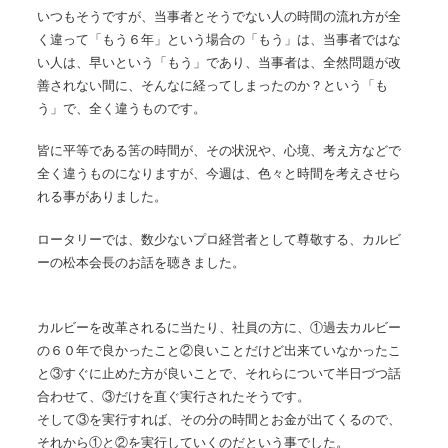
いつもそうですが、当事者とそうでない人の時間の流れ方が全
く違って「もう６年」という場合の「もう」は、当事者ではな
い人は、早いという「もう」であり、当事者は、全然問題が改
善されない間に、そんなに経ってしまったのか？という「も
う」で、全く違うものです。
皆に平等である筈の時間が、その状況や、心境、考え方などで
全く違うものになりますが、今週は、色々と時間を考えさせら
れる事がありました。
ロータリーでは、数少ないプロ経営者として尊敬する、カルビ
ーの松本会長のお話を聴きました。
カルビーを改革されるに当たり、社員の方に、
①過去カルビー
の６０年で良かったこと②良いことだけど出来ていなかったこ
と③すぐに止めた方が良いことで、それらについて半日づつ話
合わせて、③だけを直ぐ実行されたそうです。
そして③を実行すれば、その分の時間とお金が出てくるので、
それから①と②を実行していくのだという事でした。