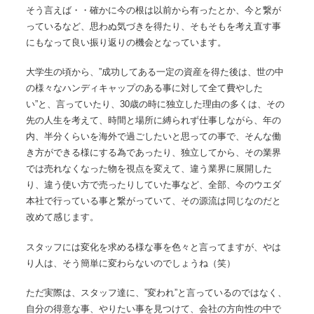
そう言えば・・確かに今の根は以前から有ったとか、今と繋が
っているなど、思わぬ気づきを得たり、そもそもを考え直す事
にもなって良い振り返りの機会となっています。
大学生の頃から、”成功してある一定の資産を得た後は、世の中
の様々なハンディキャップのある事に対して全て費やした
い”と、言っていたり、30歳の時に独立した理由の多くは、その
先の人生を考えて、時間と場所に縛られず仕事しながら、年の
内、半分くらいを海外で過ごしたいと思っての事で、そんな働
き方ができる様にする為であったり、独立してから、その業界
では売れなくなった物を視点を変えて、違う業界に展開した
り、違う使い方で売ったりしていた事など、全部、今のウエダ
本社で行っている事と繋がっていて、その源流は同じなのだと
改めて感じます。
スタッフには変化を求める様な事を色々と言ってますが、やは
り人は、そう簡単に変わらないのでしょうね（笑）
ただ実際は、スタッフ達に、”変われ”と言っているのではなく、
自分の得意な事、やりたい事を見つけて、会社の方向性の中で