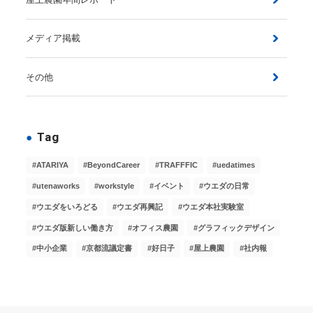
メディア掲載
その他
Tag
ATARIYA
BeyondCareer
TRAFFFIC
uedatimes
utenaworks
workstyle
イベント
ウエダの日常
ウエダをいろどる
ウエダ再興記
ウエダ本社実験室
ウエダ版新しい働き方
オフィス農園
グラフィックデザイン
中小企業
京都流議定書
好日子
屋上農園
社内報