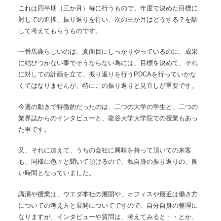
これは四半期（三か月）毎に行うもので、年度で決めた目標に
対しての進捗、振り返りを行い、次の三か月はどうする？を話
して考えてもらうものです。
一番馬鹿らしいのは、真面目にしっかりやっているのに、成果
に結びつかない事でそうならない為には、目標を決めて、それ
に対しての計画を立て、振り返りを行うPDCAを行っていかな
くてはなりませんが、特にこの振り返りと見直しが重要です。
今週の動きで特徴的だったのは、二つの大学の学生と、二つの
業界誌からのインタビューと、龍谷大学大学院での授業もあっ
た事です。
又、それに加えて、うちの会社に興味を持って頂いての来客
も、同様に色々と聞いて頂けるので、私自身の振り返りの、良
い時間となっていました。
講演や授業は、ウエダ本社の展開や、オフィスや最近は働き方
についての考え方と展開についてですので、自分自身の整理に
なりますが、インタビューや質問は、考えてみると・・とか、