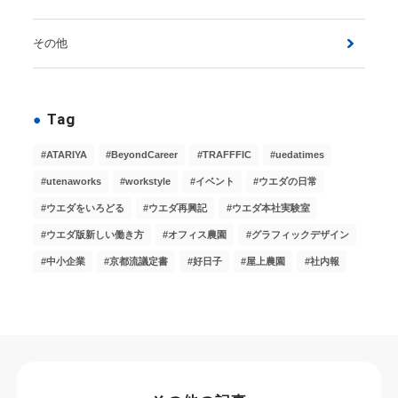
その他
Tag
ATARIYA
BeyondCareer
TRAFFFIC
uedatimes
utenaworks
workstyle
イベント
ウエダの日常
ウエダをいろどる
ウエダ再興記
ウエダ本社実験室
ウエダ版新しい働き方
オフィス農園
グラフィックデザイン
中小企業
京都流議定書
好日子
屋上農園
社内報