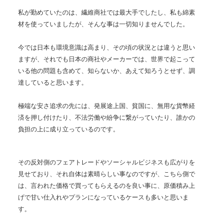
私が勤めていたのは、繊維商社では最大手でしたし、私も綿素
材を使っていましたが、そんな事は一切知りませんでした。
今では日本も環境意識は高まり、その頃の状況とは違うと思い
ますが、それでも日本の商社やメーカーでは、世界で起こって
いる他の問題も含めて、知らないか、あえて知ろうとせず、調
達していると思います。
極端な安さ追求の先には、発展途上国、貧国に、無用な貨幣経
済を押し付けたり、不法労働や紛争に繋がっていたり、
誰かの
負担の上に成り立っているのです。
その反対側の
フェアトレードやソーシャルビジネスも広がりを
見せており、それ自体は素晴らしい事なのですが、こちら側で
は、言われた価格で買ってもらえるのを良い事に、原価積み上
げで甘い仕入れやプランになっているケースも多いと思いま
す。