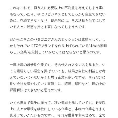
これはこれで、買う人に必要以上の不利益を与えてしまう事に
もなっていたり、やはりビジネスとしてしっかり自立できない
為に、存続できなくなり、結果的には、その活動を当てにして
いる人々に迷惑を掛ける事になってしまうのです。
だからこそこのパタゴニアさんのミッションは素晴らしく、し
かもそれでいてTOPブランドを作り上げられている”本物の素晴
らしい企業”
を賞賛していかなくてはならないと思うのです。
一部上場の超優良企業でも、その仕入れスタンスを見ると、い
くら素晴らしい理念を掲げていても、結局は自社の利益しか考
えていないじゃないか！と思う企業も多いですが、それだけに
良い会社を増やしていく事無しに、環境、貧困など、世の中の
課題解決はできな
いと思うのです。
いくら世界で競争に勝って、凄い業績を残していても、必要以
上に人々や環境を犠牲にしている企業と、本物の企業をうまく
見分けていきたいものですし、それが世界平和も含めて、全て