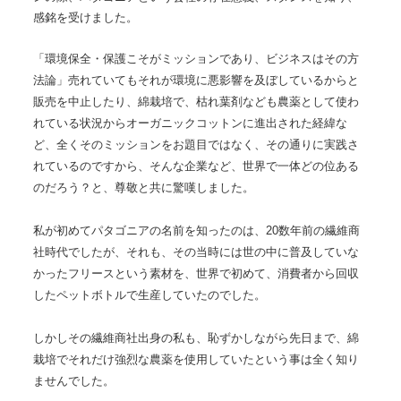
感銘を受けました。
「環境保全・保護こそがミッションであり、ビジネスはその方
法論」売れていてもそれが環境に悪影響を及ぼしているからと
販売を中止したり、綿栽培で、枯れ葉剤なども農薬として使わ
れている状況からオーガニックコットンに進出された経緯な
ど、全くそのミッションをお題目ではなく、その通りに実践さ
れているのですから、そんな企業など、世界で一体どの位ある
のだろう？と、尊敬と共に驚嘆しました。
私が初めてパタゴニアの名前を知ったのは、20数年前の繊維商
社時代でしたが、それも、その当時には世の中に普及していな
かったフリースという素材を
、世界で初めて、消費者から回収
したペットボトルで生産していたのでした。
しかしその繊維商社出身の
私も、恥ずかしながら先日まで、綿
栽培でそれだけ強烈な農薬を使用していたという事は全く知り
ませんでした。