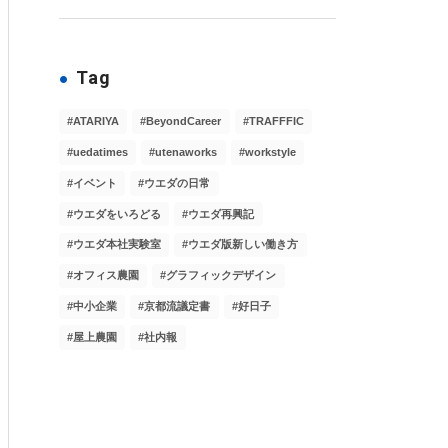
Tag
ATARIYA
BeyondCareer
TRAFFFIC
uedatimes
utenaworks
workstyle
イベント
ウエダの日常
ウエダをいろどる
ウエダ再興記
ウエダ本社実験室
ウエダ版新しい働き方
オフィス農園
グラフィックデザイン
中小企業
京都流議定書
好日子
屋上農園
社内報