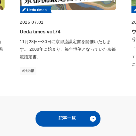
Ueda times
2025.07.01
2
Ueda times vol.74
価
11月28日〜30日に京都流議定書を開催いたしま
鳴
す。 2008年に始まり、毎年恒例となっていた京都
「
流議定書。…
エ
に
社内報
記事一覧