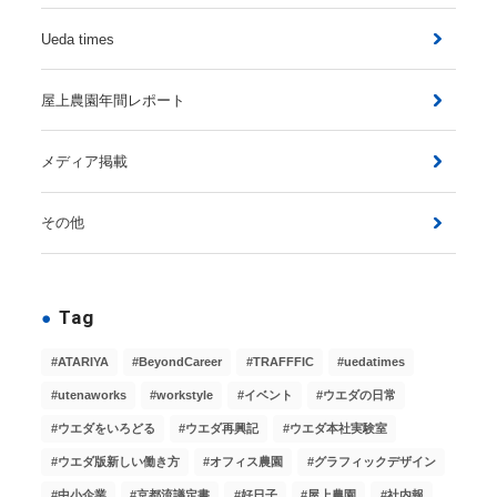
Ueda times
屋上農園年間レポート
メディア掲載
その他
Tag
ATARIYA
BeyondCareer
TRAFFFIC
uedatimes
utenaworks
workstyle
イベント
ウエダの日常
ウエダをいろどる
ウエダ再興記
ウエダ本社実験室
ウエダ版新しい働き方
オフィス農園
グラフィックデザイン
中小企業
京都流議定書
好日子
屋上農園
社内報