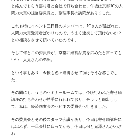
と絡んでもらう嘉村君と会社で打ち合わせ、午後は京都JCの人
間力大賞の担当委員長と、副理事長の訪問がありました。
これも特にイベント三日目のメンバーは、JCさんが選ばれた、
人間力大賞受賞者ばかりなので、うまく連携して頂けないか？
との相談をさせて頂いていたのです。
そして何とこの委員長が、京都に経営品質を広めたと言っても
いい、人見さんの弟氏。
という事もあり、今後も色々連携させて頂けそうな感じでし
た。
その間にも、うちのセミナールームでは、今晩行われた寄せ鍋
講座の打ち合わせが勝手に行われており、チラッと顔出しし
て、私は、経済同友会のハピネス委員会へ行きました。
その委員会とその後スタッフ会議があり、今日は寄せ鍋講座に
は出れず、一旦会社に戻ってから、今日は何と鬼澤さんがわざ
わ