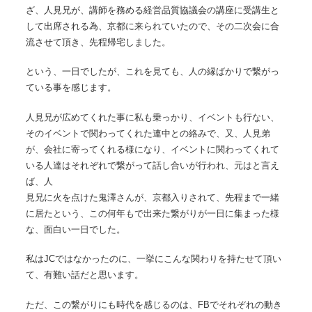
ざ、人見兄が、講師を務める経営品質協議会の講座に受講生と
して出席される為、京都に来られていたので、その二次会に合
流させて頂き、先程帰宅しました。
という、一日でしたが、これを見ても、人の縁ばかりで繋がっ
ている事を感じます。
人見兄が広めてくれた事に私も乗っかり、イベントも行ない、
そのイベントで関わってくれた連中との絡みで、又、人見弟
が、会社に寄ってくれる様になり、イベントに関わってくれて
いる人達はそれぞれで繋がって話し合いが行われ、元はと言え
ば、人
見兄に火を点けた鬼澤さんが、京都入りされて、先程まで一緒
に居たという、この何年もで出来た繋がりが一日に集まった様
な、面白い一日でした。
私はJCではなかったのに、一挙にこんな関わりを持たせて頂い
て、有難い話だと思います。
ただ、この繋がりにも時代を感じるのは、FBでそれぞれの動き