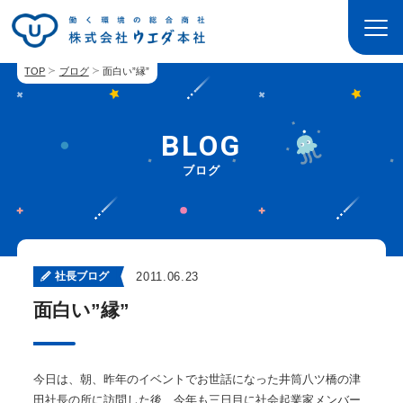
TOP
ブログ
面白い”縁”
BLOG
ブログ
社長ブログ
2011.06.23
面白い”縁”
今日は、朝、昨年のイベントでお世話になった井筒八ツ橋の津
田社長の所に訪問した後、今年も三日目に社会起業家メンバー