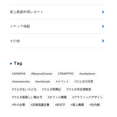
屋上農園年間レポート
メディア掲載
その他
Tag
ATARIYA
BeyondCareer
TRAFFFIC
uedatimes
utenaworks
workstyle
イベント
ウエダの日常
ウエダをいろどる
ウエダ再興記
ウエダ本社実験室
ウエダ版新しい働き方
オフィス農園
グラフィックデザイン
中小企業
京都流議定書
好日子
屋上農園
社内報