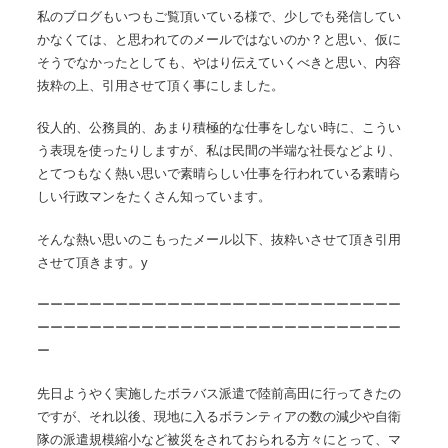
私のブログもいつもご覧頂いている様で、少しでも発信してい
かなくては、と思われてのメールではないのか？と思い、仮に
そうでなかったとしても、やはり伝えていくべきと思い、内容
抜粋の上、引用させて頂く事にしました。
役人的、公務員的、あまり積極的な仕事をしない時に、こうい
う表現を使ったりしますが、私は民間の半端な社長などより、
とてつもなく熱い思いで素晴らしい仕事を行われている素晴ら
しい行政マンをたくさん知っています。
そんな熱い思いのこもったメール以下、抜粋いさせて頂き引用
させて頂きます。y
ーーーーーーーーーーーーーーーーーーーーーーーーーーーー
ーーーーーーーーーーーーーーーーーーーーーーーーーーーー
ー
先日ようやく実施したボラバス派遣で陸前高田に行ってきたの
ですが、それ以後、現地に入るボランティアの数の減少や自衛
隊の派遣規模縮小など被災をされておられる方々にとって、マ