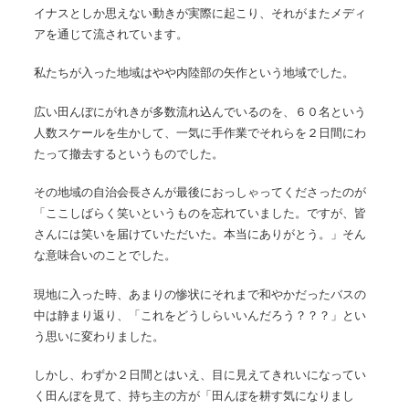
イナスとしか思えない動きが実際に起こり、それがまたメディ
アを通じて流されています。
私たちが入った地域はやや内陸部の矢作という地域でした。
広い田んぼにがれきが多数流れ込んでいるのを、６０名という
人数スケールを生かして、一気に手作業でそれらを２日間にわ
たって撤去するというものでした。
その地域の自治会長さんが最後におっしゃってくださったのが
「ここしばらく笑いというものを忘れていました。ですが、皆
さんには笑いを届けていただいた。本当にありがとう。」そん
な意味合いのことでした。
現地に入った時、あまりの惨状にそれまで和やかだったバスの
中は静まり返り、「これをどうしらいいんだろう？？？」とい
う思いに変わりました。
しかし、わずか２日間とはいえ、目に見えてきれいになってい
く田んぼを見て、持ち主の方が「田んぼを耕す気になりまし