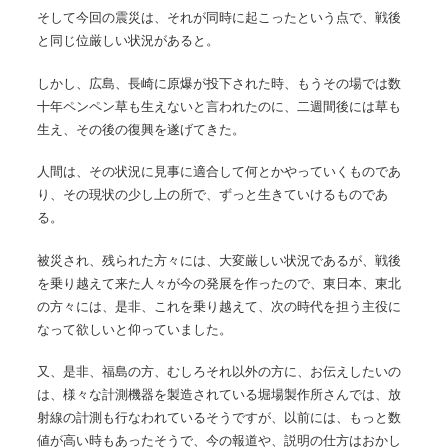
そして今回の震災は、それが同時に起こったという点で、戦後
と同じ位厳しい状況があると。
しかし、広島、長崎に原爆が投下された時、もうその場では数
十年ペンペン草も生えないと言われたのに、二週間後には草も
生え、その後の復興を遂げてきた。
人間は、その状況に見事に適合して何とかやっていくものであ
り、その現状の少し上の所で、ずっと生きていけるものであ
る。
被災され、残られた方々には、大変厳しい状況であるが、戦後
を乗り越えて来た人々が今の発展を作ったので、東日本、東北
の方々には、是非、これを乗り越えて、次の時代を担う主役に
なって欲しいと仰っていました。
又、是非、福島の方、むしろそれ以外の方に、お伝えしたいの
は、様々な計測機器を製造されている堀場製作所さんでは、放
射線の計測も行なわれているそうですが、以前には、もっと数
値が高い時もあったそうで、今の報道や、説明の仕方はおかし