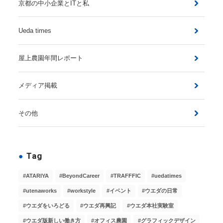
京都の中小企業とITと私
Ueda times
屋上農園年間レポート
メディア掲載
その他
Tag
ATARIYA
BeyondCareer
TRAFFFIC
uedatimes
utenaworks
workstyle
イベント
ウエダの日常
ウエダをいろどる
ウエダ再興記
ウエダ本社実験室
ウエダ版新しい働き方
オフィス農園
グラフィックデザイン