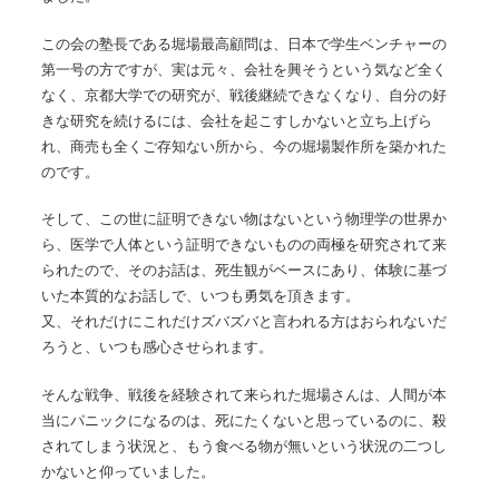
この会の塾長である堀場最高顧問は、日本で学生ベンチャーの
第一号の方ですが、実は元々、会社を興そうという気など全く
なく、京都大学での研究が、戦後継続できなくなり、自分の好
きな研究を続けるには、会社を起こすしかないと立ち上げら
れ、商売も全くご存知ない所から、今の堀場製作所を築かれた
のです。
そして、この世に証明できない物はないという物理学の世界か
ら、医学で人体という証明できないものの両極を研究されて来
られたので、そのお話は、死生観がベースにあり、体験に基づ
いた本質的なお話しで、いつも勇気を頂きます。
又、それだけにこれだけズバズバと言われる方はおられないだ
ろうと、いつも感心させられます。
そんな戦争、戦後を経験されて来られた堀場さんは、人間が本
当にパニックになるのは、死にたくないと思っているのに、殺
されてしまう状況と、もう食べる物が無いという状況の二つし
かないと仰っていました。