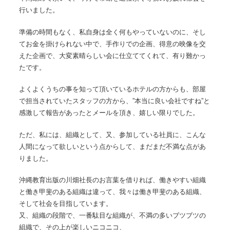
行いました。
準備の時間もなく、私自身は全く何もやっていないのに、そし
てお金を掛けられない中で、手作りでの企画、得意の映像を交
えた企画で、大変素晴らしい会に仕立ててくれて、有り難かっ
たです。
よくよくうちの事を知って頂いているホテルの方からも、部屋
で担当されていたスタッフの方から、”本当に良い会社ですね”と
感激して報告があったとメールを頂き、嬉しい限りでした。
ただ、私には、組織として、又、参加している社員に、こんな
人間になって欲しいという点からして、まだまだ不満な点があ
りました。
沖縄教育出版の川畑社長のお言葉を借りれば、働きやすい組織
と働き甲斐のある組織は違って、我々は働き甲斐のある組織、
そして社会を目指しています。
又、組織の段階で、一番駄目な組織が、不満の多いブツブツの
組織で、その上が楽しいニコニコ、