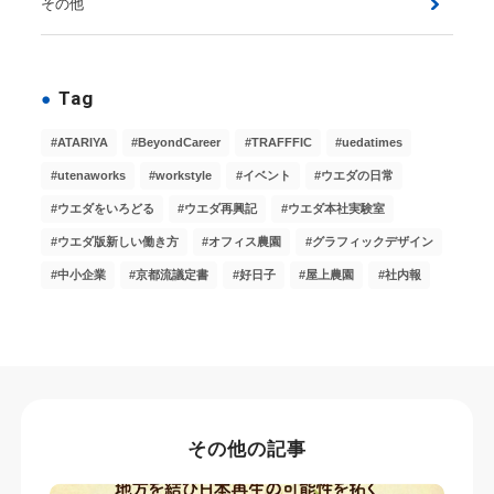
その他
Tag
ATARIYA
BeyondCareer
TRAFFFIC
uedatimes
utenaworks
workstyle
イベント
ウエダの日常
ウエダをいろどる
ウエダ再興記
ウエダ本社実験室
ウエダ版新しい働き方
オフィス農園
グラフィックデザイン
中小企業
京都流議定書
好日子
屋上農園
社内報
その他の記事