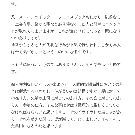
す。
又、メール、ツイッター、フェイスブックもしかり、以前なら
一生会う事、繋がる事などあり得なかった人と簡単にコンタク
トが取れてしまいますが、これが当たり前になると、既になり
つつありますが、
通常からすると大変失礼な行為が平気で行なわれ、しかも本人
は全く気づかないという世の中になるのです。
何も昔に戻れというのではありませんし、そんな事は不可能で
す。
幾ら便利なITCツールが出ようと、人間的な関係性においての基
本は継承するべきだし、仲が良いのは結構ですが、親に対して
の在り方、先輩や上司に対してのあり方、その会に対してのあ
り方、参加の仕方、そんな事はやはり徹底的に厳しくしていか
なければならないと思いますし、そのイライラした厳しさがあ
り、それを超えた所に、皆が楽しく、たくましい、イキイキし
た集団になるのだと思います。