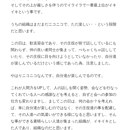
そしてその上が厳しさを伴うのでイライラで一番最上位がイキ
イキという事です。
うちの組織はまだまだニコニコで、ただ楽しい・・という段階
だと思います。
この日は、歓送迎会であり、その主役が前で話ししているにも
関わらず、仲の良い者同士が集まって、ぺちゃくちゃ話しして
いたり、その主役に目を向けようとしていなかったり、自分達
が楽しんでいるだけという感じであった為、注意しました。
やはりニコニコなんです。自分達が楽しんでるのです。
これが人間力をUPして、人の話しを聞く姿勢、会などを行なっ
てくれている人への感謝などを考えると、自ずと会への参加の
仕方も変わりますし、ましてこの日は、何の会か？を考えれ
ば、単に自分達が楽しむのではなく、その主役達の事を配慮し
て、その人達への気遣いができる様になると思いますし、そん
な事ができる素晴らしい人達が集まった組織が、イキイキとし
た人であり、組織なのだと思います。