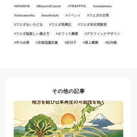
ATARIYA
BeyondCareer
TRAFFFIC
uedatimes
utenaworks
workstyle
イベント
ウエダの日常
ウエダをいろどる
ウエダ再興記
ウエダ本社実験室
ウエダ版新しい働き方
オフィス農園
グラフィックデザイン
中小企業
京都流議定書
好日子
屋上農園
社内報
その他の記事