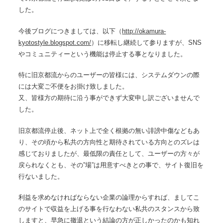
した。
今後ブログにつきましては、以下（
http://okamura-
kyotostyle.blogspot.com/
）に移転し継続して参りますが、SNS
やコミュニティーという機能は停止する事となりました。
特に旧京都流からのユーザーの皆様には、システムダウンの際
には大変ご不便をお掛け致しました。
又、皆様方の期待に沿う事ができず大変申し訳ございませんで
した。
旧京都流停止後、ネット上で全く根拠の無い誹謗中傷などもあ
り、その頃から私共の方向性と期待されている方向とのズレは
感じておりましたが、最低限の責任として、ユーザーの方々が
戻られなくとも、その”場”は用意すべきとの事で、サイト復旧を
行ないました。
利益を求めなければならない企業の論理からすれば、ましてこ
のサイトで収益を上げる事を行なわない私共のスタンスから致
しますと、早急に撤退という結論の方が正しかったのかも知れ