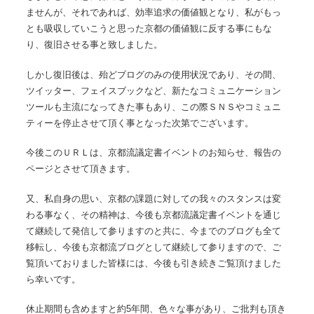
ませんが、それであれば、効率追求の価値観となり、私がもっ
とも吸収していこうと思った京都の価値観に反する事にもな
り、復旧させる事と致しました。
しかし復旧後は、殆どブログのみの使用状況であり、その間、
ツイッター、フェイスブックなど、新たなコミュニケーション
ツールも主流になってきた事もあり、この際ＳＮＳやコミュニ
ティーを停止させて頂く事となった次第でございます。
今後このＵＲＬは、京都流議定書イベントのお知らせ、報告の
ページとさせて頂きます。
又、私自身の思い、京都の課題に対しての我々のスタンスは変
わる事なく、その精神は、今後も京都流議定書イベントを通じ
て継続して発信して参りますのと共に、今までのブログも全て
移転し、今後も京都流ブログとして継続して参りますので、ご
覧頂いておりました皆様には、今後も引き続きご覧頂けました
ら幸いです。
休止期間も含めますと約5年間、色々な事があり、ご批判も頂き