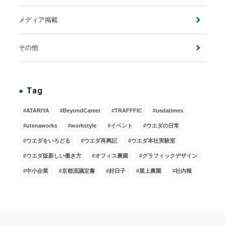
メディア掲載
その他
Tag
ATARIYA
BeyondCareer
TRAFFFIC
uedatimes
utenaworks
workstyle
イベント
ウエダの日常
ウエダをいろどる
ウエダ再興記
ウエダ本社実験室
ウエダ版新しい働き方
オフィス農園
グラフィックデザイン
中小企業
京都流議定書
好日子
屋上農園
社内報