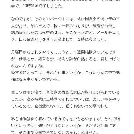
会で、10時半頃終了しました。
なのですが、そのメンバーの中には、経済同友会の同い年の三
人がおり、その三人で、軽く一軒のつもりが、議論が白熱し、
結局帰宅したのは夜中の２時、そこから入浴と、メールチェッ
ク、日報確認だけをサッと済まして、３時に寝ました。
月曜日からこれをやってしまうと、１週間結構きついんです
が、仕事とか、経営とか、そんな話が白熱すると、切り上げら
れないんですよね。
経営者にとっては、それも仕事というか、こういう話の中で勉
強になる事が多いですから。
先日ソロモン流で、音楽家の青島広志氏が取り上げられていま
したが、寝る時間は三時間でそれについては、楽しい事をやっ
ているので、全然疲れないし、眠くもないとの事でした。
私も睡眠は多く取れている方ではないと思いますが、それで眠
いというのは、修行が足りないというか、まだまだ仕事に対し
て、そこまで没頭できていないのかもしれません。