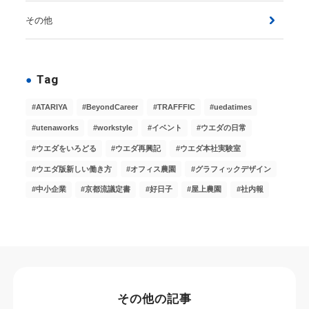
その他
Tag
ATARIYA
BeyondCareer
TRAFFFIC
uedatimes
utenaworks
workstyle
イベント
ウエダの日常
ウエダをいろどる
ウエダ再興記
ウエダ本社実験室
ウエダ版新しい働き方
オフィス農園
グラフィックデザイン
中小企業
京都流議定書
好日子
屋上農園
社内報
その他の記事