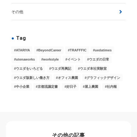
その他
Tag
ATARIYA
BeyondCareer
TRAFFFIC
uedatimes
utenaworks
workstyle
イベント
ウエダの日常
ウエダをいろどる
ウエダ再興記
ウエダ本社実験室
ウエダ版新しい働き方
オフィス農園
グラフィックデザイン
中小企業
京都流議定書
好日子
屋上農園
社内報
その他の記事