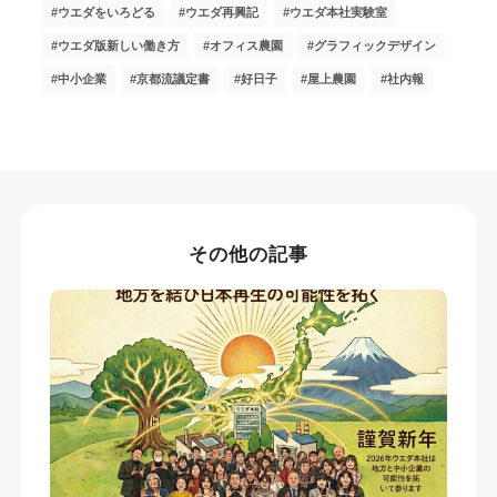
ウエダをいろどる
ウエダ再興記
ウエダ本社実験室
ウエダ版新しい働き方
オフィス農園
グラフィックデザイン
中小企業
京都流議定書
好日子
屋上農園
社内報
その他の記事