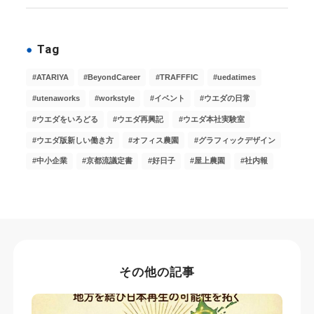
Tag
ATARIYA
BeyondCareer
TRAFFFIC
uedatimes
utenaworks
workstyle
イベント
ウエダの日常
ウエダをいろどる
ウエダ再興記
ウエダ本社実験室
ウエダ版新しい働き方
オフィス農園
グラフィックデザイン
中小企業
京都流議定書
好日子
屋上農園
社内報
その他の記事