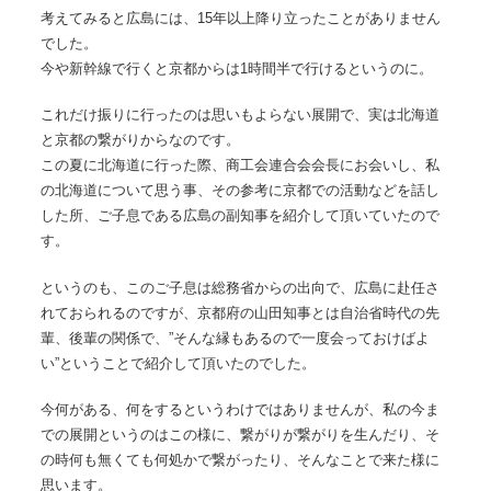
考えてみると広島には、15年以上降り立ったことがありません
でした。
今や新幹線で行くと京都からは1時間半で行けるというのに。
これだけ振りに行ったのは思いもよらない展開で、実は北海道
と京都の繋がりからなのです。
この夏に北海道に行った際、商工会連合会会長にお会いし、私
の北海道について思う事、その参考に京都での活動などを話し
した所、ご子息である広島の副知事を紹介して頂いていたので
す。
というのも、このご子息は総務省からの出向で、広島に赴任さ
れておられるのですが、京都府の山田知事とは自治省時代の先
輩、後輩の関係で、”そんな縁もあるので一度会っておけばよ
い”ということで紹介して頂いたのでした。
今何がある、何をするというわけではありませんが、私の今ま
での展開というのはこの様に、繋がりが繋がりを生んだり、そ
の時何も無くても何処かで繋がったり、そんなことで来た様に
思います。