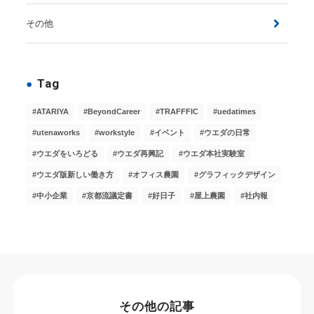
その他
Tag
ATARIYA
BeyondCareer
TRAFFFIC
uedatimes
utenaworks
workstyle
イベント
ウエダの日常
ウエダをいろどる
ウエダ再興記
ウエダ本社実験室
ウエダ版新しい働き方
オフィス農園
グラフィックデザイン
中小企業
京都流議定書
好日子
屋上農園
社内報
その他の記事