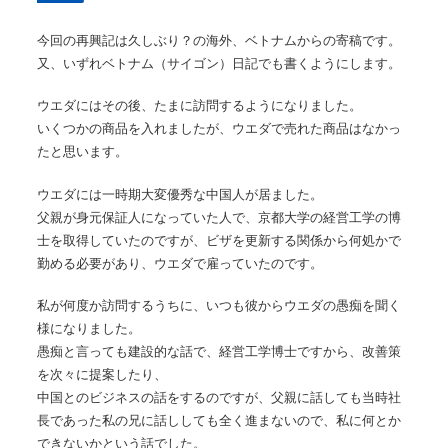
今回の再興記は久しぶり？の海外、ベトナムからの寄稿です。
又、いずれベトナム（サイゴン）日記でも書くようにします。
ウエダにはその後、たまに訪問するようになりました。
いくつかの商品を入れましたが、ウエダで売れた商品はなかっ
たと思います。
ウエダには一時期大変優秀な中国人が居ました。
父親が身元保証人になっていた人で、京都大学の経営工学の博
士を取得していたのですが、ビザを更新する関係から何処かで
勤める必要があり、ウエダで雇っていたのです。
私が何度か訪問するうちに、いつも彼からウエダの愚痴を聞く
様になりました。
愚痴と言っても建設的な話で、経営工学博士ですから、改善策
を次々に提案したり、
中国とのビジネスの話をするのですが、父親に話しても当時社
長であった私の兄に話ししても全く進まないので、私に何とか
できないかという話でした。