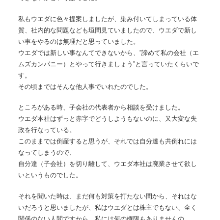
私もウエダに色々提案しましたが、染み付いてしまっている体
質、社内的な問題なども垣間見ていましたので、ウエダで新し
い事をやるのは無理だと思っていました。
ウエダでは新しい事なんてできないから、”諦めて私の会社（エ
ムズカンパニー）とやって行きましょう”と言っていたくらいで
す。
その頃まではそんな他人事でいれたのでした。
ところがある時、子会社の代表者から相談を受けました。
ウエダ本社はずっと赤字でどうしようもないのに、又大変な失
政を行なっている。
このままでは倒産すると思うが、それでは自分達も共倒れには
なってしまうので、
自分達（子会社）を切り離して、ウエダ本社は廃業させて欲し
いというものでした。
それを聞いた時は、まだ何も対策を打たない間から、それはな
いだろうと思いましたが、私はウエダとは株主でもない、全く
関係のない人間ですから、私には何の権限もありませんの