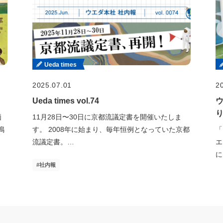
Ueda times
2025.07.01
2
Ueda times vol.74
価
11月28日〜30日に京都流議定書を開催いたしま
鳴
す。 2008年に始まり、毎年恒例となっていた京都
「
流議定書。…
エ
に
社内報