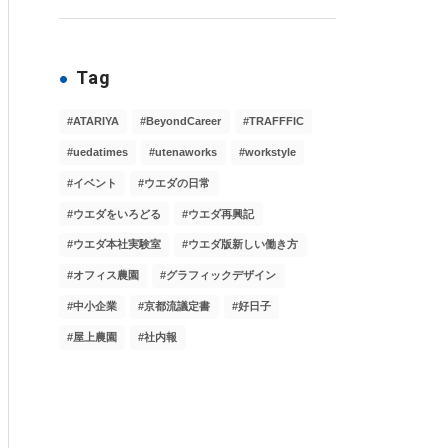
Tag
ATARIYA
BeyondCareer
TRAFFFIC
uedatimes
utenaworks
workstyle
イベント
ウエダの日常
ウエダをいろどる
ウエダ再興記
ウエダ本社実験室
ウエダ版新しい働き方
オフィス農園
グラフィックデザイン
中小企業
京都流議定書
好日子
屋上農園
社内報