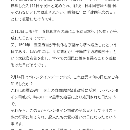
換算した2月11日を祝日と定められ、戦後、日本国憲法の精神に
そぐわないとして廃止されたが、昭和41年に「建国記念の日」
として復活したそうです。
2月13日は797年 菅野真道らの編による続日本記（40巻）が完
成した日だそうです。
又、1591年 豊臣秀吉が千利休を京都から堺へ追放したという
日であり、1875年には、明治政府が「平民苗字必称義務令」と
いう太政官布告を出し、すべての国民に姓を名乗ることを義務
附けた日だそうです。
2月14日はバレンタインデーですが、これは元々何の日だかご存
知でしたか？
これは西暦269年、兵士の自由結婚禁止政策に反対したバレンタ
イン司教が、時のローマ皇帝の迫害により処刑された日だそう
で、
それから、この日がバレンタイン司教の記念日としてキリスト
教の行事に加えられ、恋人たちの愛の誓いの日になったという
事です。