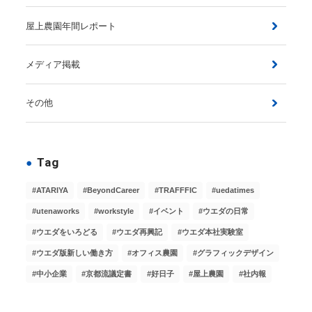
屋上農園年間レポート
メディア掲載
その他
Tag
ATARIYA
BeyondCareer
TRAFFFIC
uedatimes
utenaworks
workstyle
イベント
ウエダの日常
ウエダをいろどる
ウエダ再興記
ウエダ本社実験室
ウエダ版新しい働き方
オフィス農園
グラフィックデザイン
中小企業
京都流議定書
好日子
屋上農園
社内報