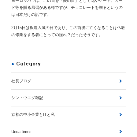
ヨーロッパでは、この日を「愛の日」として花やケーキ、カー
ド等を贈る風習がある様ですが、チョコレートを贈るというの
は日本だけの話です。
2月15日は釈迦入滅の日であり、この前後に亡くなることは仏教
の修業をする者にとっての憧れ？だったそうです。
Category
社長ブログ
シン・ウエダ雑記
京都の中小企業とITと私
Ueda times