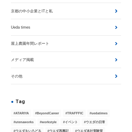
京都の中小企業とITと私
Ueda times
屋上農園年間レポート
メディア掲載
その他
Tag
ATARIYA
BeyondCareer
TRAFFFIC
uedatimes
utenaworks
workstyle
イベント
ウエダの日常
ウエダをいろどる
ウエダ再興記
ウエダ本社実験室