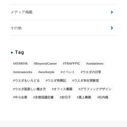
メディア掲載
その他
Tag
ATARIYA
BeyondCareer
TRAFFFIC
uedatimes
utenaworks
workstyle
イベント
ウエダの日常
ウエダをいろどる
ウエダ再興記
ウエダ本社実験室
ウエダ版新しい働き方
オフィス農園
グラフィックデザイン
中小企業
京都流議定書
好日子
屋上農園
社内報