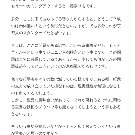
もう一つカミングアウトすると、葵祭りもです。
多分、ここに来てもらってる皆さんからすると、どうして？或
いは勿体無い！という反応だと思いますが、でも多分これが京
都人のスタンダードだと思います。
言えば、ここに問題がある訳で、だから京都検定だし、もっと
早くからという事でジュニア京都検定という事になり、この問
題は全てに共通しているであろうから、少しでも何がしかの問
題提起をしていこうというのが京都流であるわけです。
色々な行事も年々その数は減っている様ですが、ある種、町衆
の支えで成り立っていた様なものは、現実継続が無理になるも
のも出てくるでしょう。
しかし、重要な意味合いがあって、それが廃れるとそれに関わ
る重要な技術やノウハウ等も無くなってしまうという事もある
と思います。
そういう事や意味合いなどからもっと広く教えていくという事
が重要だと思うのですが？