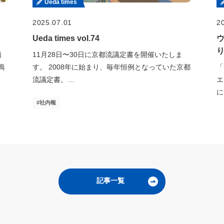
Ueda times
2025.07.01
2
Ueda times vol.74
価
11月28日〜30日に京都流議定書を開催いたしま
鳴
す。 2008年に始まり、毎年恒例となっていた京都
「
流議定書。…
エ
に
社内報
記事一覧