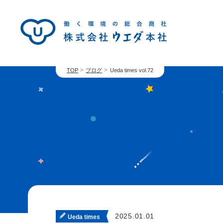
TOP
ブログ
Ueda times vol.72
2025.01.01
Ueda times