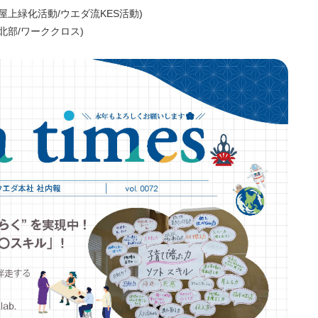
屋上緑化活動/ウエダ流KES活動)
北部/ワーククロス)