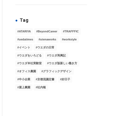
Tag
ATARIYA
BeyondCareer
TRAFFFIC
uedatimes
utenaworks
workstyle
イベント
ウエダの日常
ウエダをいろどる
ウエダ再興記
ウエダ本社実験室
ウエダ版新しい働き方
オフィス農園
グラフィックデザイン
中小企業
京都流議定書
好日子
屋上農園
社内報