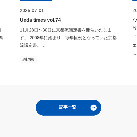
2025.07.01
2
Ueda times vol.74
価
11月28日〜30日に京都流議定書を開催いたしま
鳴
す。 2008年に始まり、毎年恒例となっていた京都
「
流議定書。…
エ
に
社内報
記事一覧