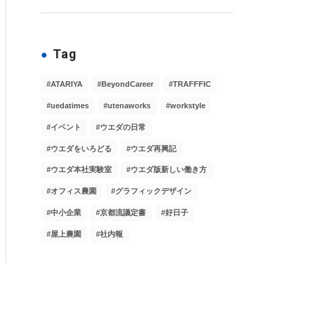
Tag
ATARIYA
BeyondCareer
TRAFFFIC
uedatimes
utenaworks
workstyle
イベント
ウエダの日常
ウエダをいろどる
ウエダ再興記
ウエダ本社実験室
ウエダ版新しい働き方
オフィス農園
グラフィックデザイン
中小企業
京都流議定書
好日子
屋上農園
社内報