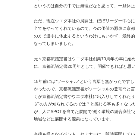
というのは自分の中では無理だなと思って、一旦休止
ただ、現在ウエダ本社の展開は、ほぼリーダー中心に
全てをやってくれているので、今の価値の源泉に京都
の方で勝手に休止するというわけにもいかず、最終的
なってしまいました。
元々京都流議定書はウエダ本社創業70周年の年に始め
に、京都流議定書20周年として、開催できればと思
15年前には”ソーシャル”という言葉も無かったです
かったので、京都流議定書がソーシャルの登竜門と言
くが京都流議定書やウエダ本社に出入りしてくれたり
ダ”の方が知られてるのでは？と感じる事も多くなっ
が、人にSPOTを当てた展開で”働く環境の総合商社
地域などに展開する源泉になっています。
今後も様々なイベント、セミナーは、随時展開してい