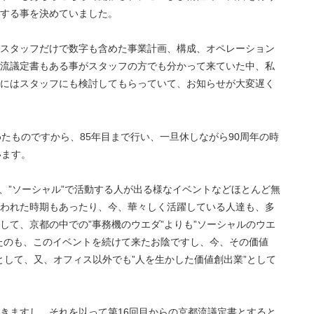
する事を決めていました。
スタッフだけで数字も含めた事業計画、構成、オペレーション
流議定書もある事がスタッフの方でも分かって来ていた中、私
にはスタッフにも検討してもらっていて、お知らせが大変遅く
たものですから、85年目まで行い、一旦休しながら90周年の時
います。
し、”ソーシャル”で活動する人が出る様なイベントなどほとんど無
われた時期もあったり、今、華々しく活躍している人達も、多
して、京都の中での”事務機のウエダ”よりも”ソーシャルのウエ
たのも、このイベントを続けて来たお陰ですし、今、その価値
”として、又、オフィス以外でも”人を生かした価値創出業”として
きますし、それを以って第16回目からの京都流議定書とすると