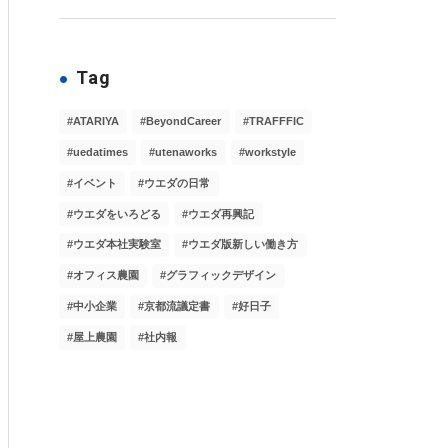
Tag
ATARIYA
BeyondCareer
TRAFFFIC
uedatimes
utenaworks
workstyle
イベント
ウエダの日常
ウエダをいろどる
ウエダ再興記
ウエダ本社実験室
ウエダ版新しい働き方
オフィス農園
グラフィックデザイン
中小企業
京都流議定書
好日子
屋上農園
社内報