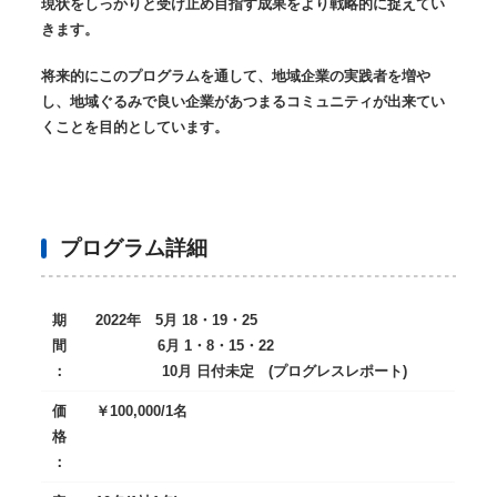
現状をしっかりと受け止め目指す成果をより戦略的に捉えてい
きます。
将来的にこのプログラムを通して、地域企業の実践者を増や
し、地域ぐるみで良い企業があつまるコミュニティが出来てい
くことを目的としています。
プログラム詳細
期
2022
年
5
月
18
・
19
・
25
間
6
月
1
・
8
・
15
・
22
：
10
月
日付未定
(
プログレスレポート
)
価
￥
100,000/1
名
格
：